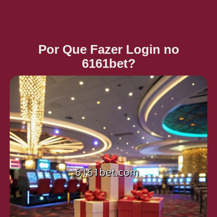
Por Que Fazer Login no
6161bet?