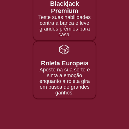
Blackjack
Premium
Teste suas habilidades
contra a banca e leve
grandes prêmios para
casa.
🎲
Roleta Europeia
Aposte na sua sorte e
sinta a emoção
enquanto a roleta gira
em busca de grandes
ganhos.