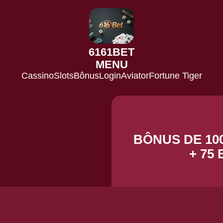
6161BET
MENU
Cassino
Slots
Bônus
Login
Aviator
Fortune Tiger
BÔNUS DE 100
+ 75