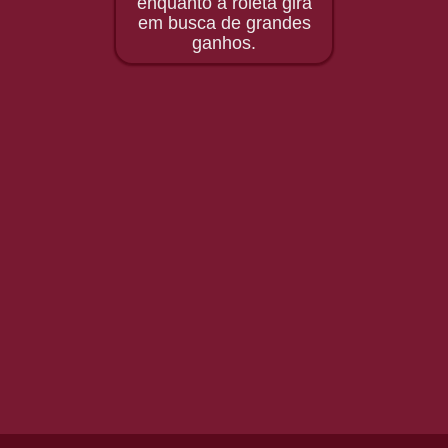
enquanto a roleta gira
em busca de grandes
ganhos.